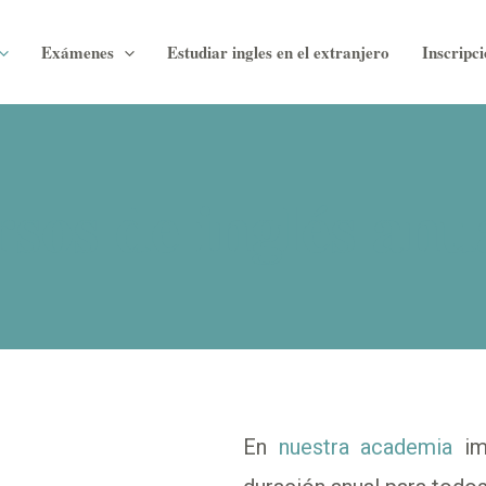
Exámenes
Estudiar ingles en el extranjero
Inscripc
sos de inglés anu
En
nuestra academia
i