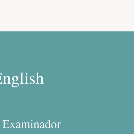
English
y Examinador