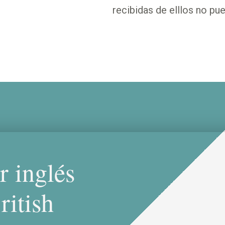
recibidas de elllos no pu
r inglés
ritish