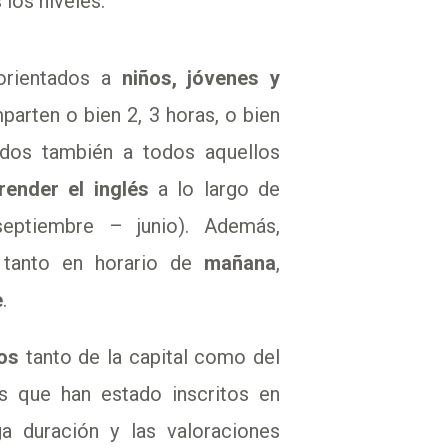
 los niveles.
rientados a
niños, jóvenes y
mparten o bien 2, 3 horas, o bien
ados también a todos aquellos
render el inglés
a lo largo de
septiembre – junio). Además,
 tanto en horario de
mañana
,
e
.
os
tanto de la capital como del
os que han estado inscritos en
a duración y las valoraciones