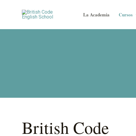
Ir
al
La Academia
Cursos
contenido
Cur
British Code